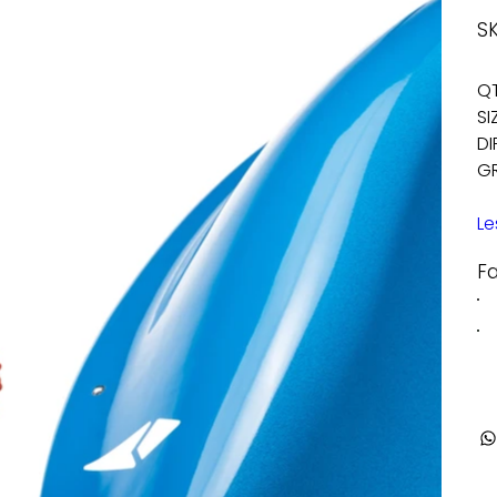
SK
QT
SI
DI
GR
Le
F