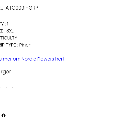
SKU
U:
ATC0091-GRP
ATC0091-
GRP
Y : 1
ZE : 3XL
FFICULTY :
IP TYPE : Pinch
s mer om Nordic Flowers her!
arger